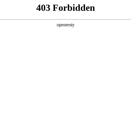
产品及服务
行业解决方案
合作伙伴
投资者关系
，深入解读AI for Process思考及实践
2026 / 04 / 30
福州成功举办。本届峰会以“加快数智技术创新发展，深入推进数字中国建设”
展。
深度参与此次峰会，在多个论坛分享以“AI for Process”为核心的